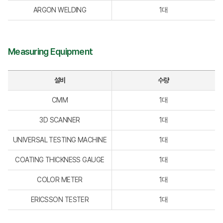
ARGON WELDING
1대
Measuring Equipment
설비
수량
CMM
1대
3D SCANNER
1대
UNIVERSAL TESTING MACHINE
1대
COATING THICKNESS GAUGE
1대
COLOR METER
1대
ERICSSON TESTER
1대