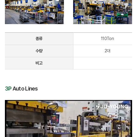
종류
110Ton
수량
2대
비고
3P
Auto Lines