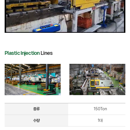
Plastic Injection
Lines
종류
150Ton
수량
1대