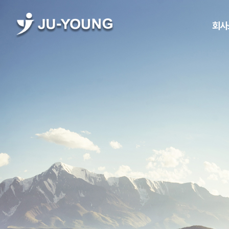
회사
회사
인
경영
연
수상&
글로벌 