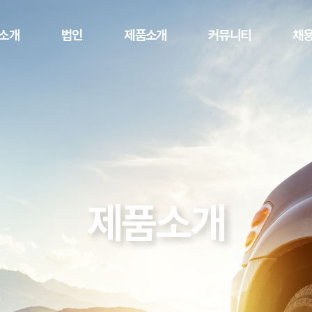
소개
법인
제품소개
커뮤니티
채
개요
본사
AUTOMOTIVE
공지사항
채용
COMPONENTS
인
사말
멕시코법인
고객문의
DIGITAL
이념
미국법인
DOOR LOCK
혁
필리핀 법인
DOGSPLAY
증명서
제품소개
METAL
STAMPINGS
네트워크