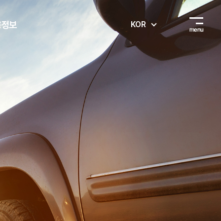
용정보
KOR
절차&
재상